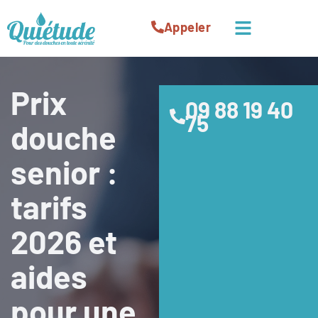
Menu
Appeler
Aller
au
Prix
09 88 19 40
contenu
75
douche
senior :
tarifs
2026 et
aides
pour une