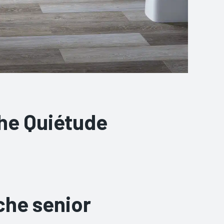
che Quiétude
che senior